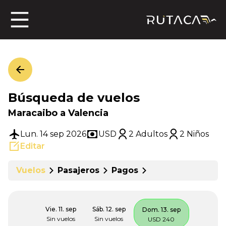
ros
Búsqueda de vuelos
jero
Maracaibo a Valencia
Lun. 14 sep 2026
USD
2 Adultos
2 Niños
Editar
n
Vuelos
Pasajeros
Pagos
Vie. 11. sep
Sáb. 12. sep
Dom. 13. sep
Sin vuelos
Sin vuelos
USD 240