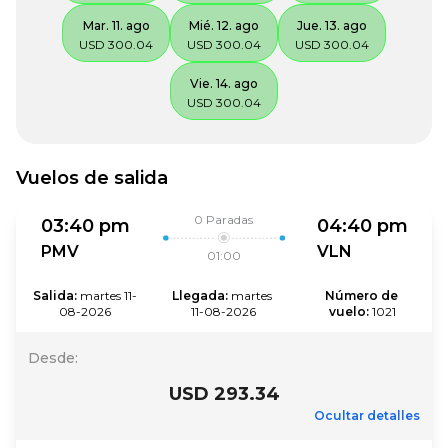
Mar. 11. ago
Mié. 12. ago
Jue. 13. ago
USD 300.04
USD 300.04
USD 300.04
Vie. 14. ago
USD 300.04
Vuelos de salida
0
Paradas
03:40 pm
04:40 pm
PMV
VLN
01:00
Salida
:
martes 11-
Llegada
:
martes 
Número de 
08-2026
11-08-2026
vuelo
:
1021
Desde
:
USD 293.34
Ocultar detalles