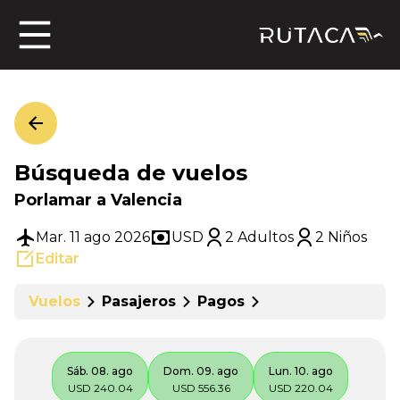
ros
Búsqueda de vuelos
jero
Porlamar a Valencia
Mar. 11 ago 2026
USD
2 Adultos
2 Niños
Editar
n
Vuelos
Pasajeros
Pagos
Sáb. 08. ago
Dom. 09. ago
Lun. 10. ago
USD 240.04
USD 556.36
USD 220.04