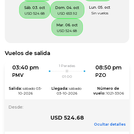
Lun. 05. oct
Sáb. 03. oct
Dom. 04. oct
Sin vuelos
USD 524.68
USD 653.92
Mar. 06. oct
USD 524.68
Vuelos de salida
1
Paradas
03:40 pm
08:50 pm
PMV
PZO
01:00
Salida
:
sábado 03-
Llegada
:
sábado 
Número de 
10-2026
03-10-2026
vuelo
:
1021-3306
Desde
:
USD 524.68
Ocultar detalles