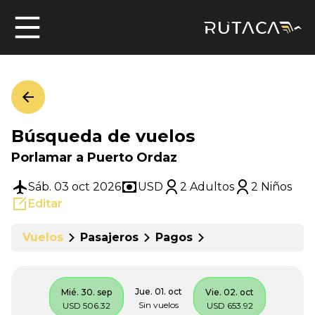
ros
Búsqueda de vuelos
jero
Porlamar a Puerto Ordaz
Sáb. 03 oct 2026
USD
2 Adultos
2 Niños
Editar
n
Vuelos
Pasajeros
Pagos
Jue. 01. oct
Mié. 30. sep
Vie. 02. oct
Sin vuelos
USD 506.32
USD 653.92