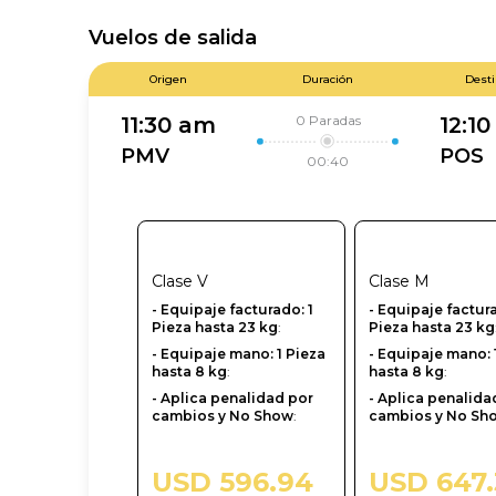
Vuelos de salida
Origen
Duración
Dest
0
Paradas
11:30 am
12:1
PMV
POS
00:40
Clase
V
Clase
M
- ‎Equipaje facturado: 1
- ‎Equipaje factur
Pieza hasta 23 kg
:
Pieza hasta 23 kg
- Equipaje mano: 1 Pieza
- Equipaje mano: 
hasta 8 kg
:
hasta 8 kg
:
- Aplica penalidad por
- Aplica penalida
cambios y No Show
:
cambios y No Sh
USD 596.94
USD 647