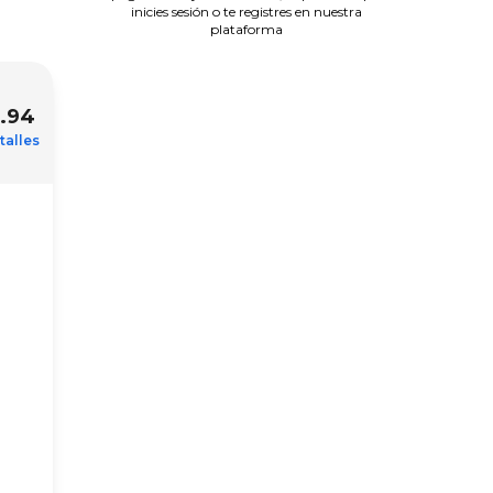
inicies sesión o te registres en nuestra
plataforma
.94
talles