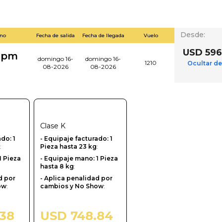
Desde
:
ino
Fecha de salida
Fecha de llegada
Vuelo
USD 596
0 pm
domingo 16-
domingo 16-
1210
Ocultar de
08-2026
08-2026
Clase
K
ado: 1
- Equipaje facturado: 1
:
Pieza hasta 23 kg
:
1 Pieza
- Equipaje mano: 1 Pieza
hasta 8 kg
:
d por
- Aplica penalidad por
ow
:
cambios y No Show
:
.38
USD 748.84