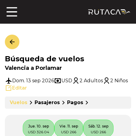
ros
Búsqueda de vuelos
jero
Valencia a Porlamar
Dom. 13 sep 2026
USD
2 Adultos
2 Niños
Editar
n
Vuelos
Pasajeros
Pagos
Jue. 10. sep
Vie. 11. sep
Sáb. 12. sep
USD 326.04
USD 266
USD 266