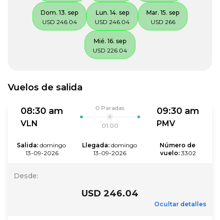
Dom. 13. sep
Lun. 14. sep
Mar. 15. sep
USD 246.04
USD 246.04
USD 266
Mié. 16. sep
USD 226.04
Vuelos de salida
0
Paradas
08:30 am
09:30 am
VLN
PMV
01:00
Salida
:
domingo 
Llegada
:
domingo 
Número de 
13-09-2026
13-09-2026
vuelo
:
3302
Desde
:
USD 246.04
Ocultar detalles