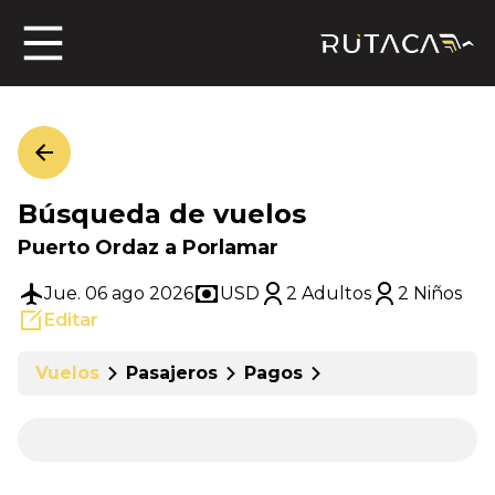
ros
Búsqueda de vuelos
jero
Puerto Ordaz a Porlamar
Jue. 06 ago 2026
USD
2 Adultos
2 Niños
Editar
n
Vuelos
Pasajeros
Pagos