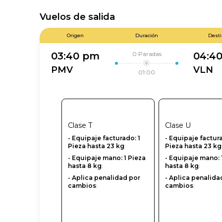
Vuelos de salida
Origen
Duración
Dest
0
Paradas
03:40 pm
04:4
PMV
VLN
01:00
Clase
T
Clase
U
- Equipaje facturado: 1
-‎ Equipaje factur
Pieza hasta 23 kg
:
Pieza hasta 23 kg
- Equipaje mano: 1 Pieza
- Equipaje mano: 
hasta 8 kg
:
hasta 8 kg
:
- Aplica penalidad por
- Aplica penalida
cambios
:
cambios
: