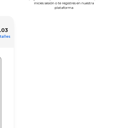
inicies sesión o te registres en nuestra
plataforma
.03
talles