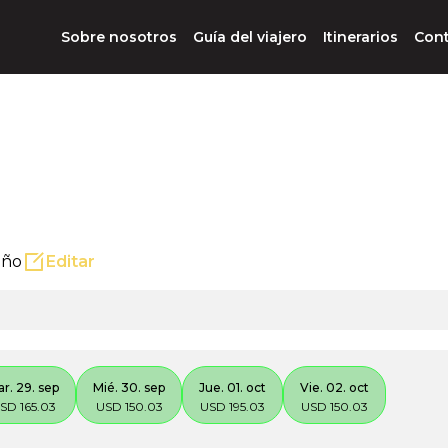
Sobre nosotros
Guía del viajero
Itinerarios
Con
iño
Editar
r. 29. sep
Mié. 30. sep
Jue. 01. oct
Vie. 02. oct
SD 165.03
USD 150.03
USD 195.03
USD 150.03