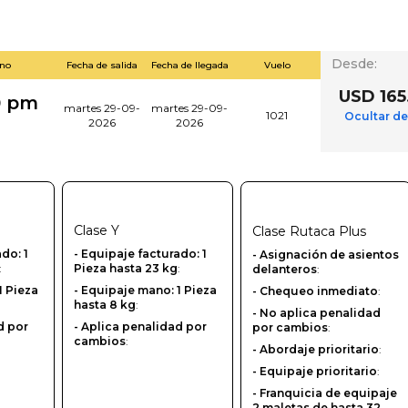
Desde
:
ino
Fecha de salida
Fecha de llegada
Vuelo
USD 165
0 pm
martes 29-09-
martes 29-09-
1021
Ocultar de
2026
2026
Clase
Y
Clase
Rutaca Plus
ado: 1
-‎ Equipaje facturado: 1
- Asignación de asientos
:
Pieza hasta 23 kg
:
delanteros
:
1 Pieza
- Equipaje mano: 1 Pieza
- Chequeo inmediato
:
hasta 8 kg
:
- No aplica penalidad
d por
- Aplica penalidad por
por cambios
:
cambios
:
- Abordaje prioritario
:
- Equipaje prioritario
:
- Franquicia de equipaje
2 maletas de hasta 32