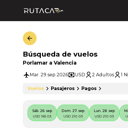
Búsqueda de vuelos
Porlamar a Valencia
Mar. 29 sep 2026
USD
2 Adultos
1 N
Vuelos
Pasajeros
Pagos
Sáb. 26. sep
Dom. 27. sep
Lun. 28. sep
Ma
USD 165.03
USD 210.03
USD 210.03
U