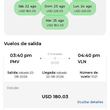
Sáb. 22. ago
Dom. 23. ago
Lun. 24. ago
USD 180.03
USD 225.03
USD 225.03
Mar. 25. ago
USD 180.03
Vuelos de salida
0
Paradas
03:40 pm
04:40 pm
PMV
VLN
01:00
Salida
:
sábado 22-
Llegada
:
sábado 
Número de 
08-2026
22-08-2026
vuelo
:
1021
Desde
:
USD 180.03
Ocultar detalles