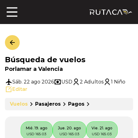
ros
Búsqueda de vuelos
jero
Porlamar a Valencia
Sáb. 22 ago 2026
USD
2 Adultos
1 Niño
Editar
n
Vuelos
Pasajeros
Pagos
Mié. 19. ago
Jue. 20. ago
Vie. 21. ago
USD 165.03
USD 165.03
USD 165.03