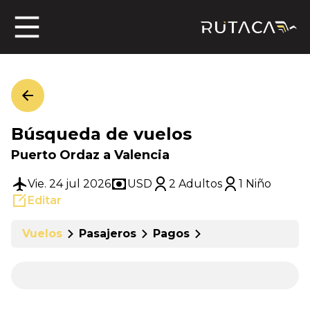
ros
Búsqueda de vuelos
jero
Puerto Ordaz a Valencia
Vie. 24 jul 2026
USD
2 Adultos
1 Niño
Editar
n
Vuelos
Pasajeros
Pagos