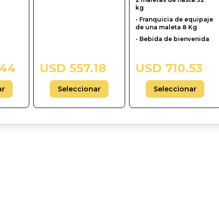
kg
:
- Franquicia de equipaje
de una maleta 8 Kg
:
- Bebida de bienvenida
:
.44
USD 557.18
USD 710.53
ar
Seleccionar
Seleccionar