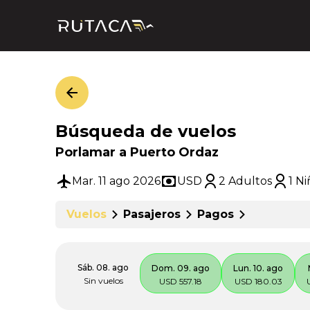
Búsqueda de vuelos
Porlamar a Puerto Ordaz
Mar. 11 ago 2026
USD
2 Adultos
1 N
Vuelos
Pasajeros
Pagos
Sáb. 08. ago
Dom. 09. ago
Lun. 10. ago
Sin vuelos
USD 557.18
USD 180.03