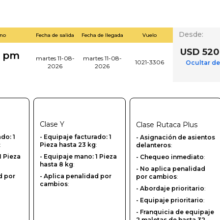
Desde
:
ino
Fecha de salida
Fecha de llegada
Vuelo
USD 520
0 pm
martes 11-08-
martes 11-08-
1021-3306
Ocultar de
2026
2026
Clase
Y
Clase
Rutaca Plus
ado: 1
-‎ Equipaje facturado: 1
- Asignación de asientos
:
Pieza hasta 23 kg
:
delanteros
:
1 Pieza
- Equipaje mano: 1 Pieza
- Chequeo inmediato
:
hasta 8 kg
:
- No aplica penalidad
d por
- Aplica penalidad por
por cambios
:
cambios
:
- Abordaje prioritario
:
- Equipaje prioritario
:
- Franquicia de equipaje
2 maletas de hasta 32