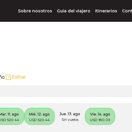
Sobre nosotros
Guía del viajero
Itinerarios
Con
iño
Editar
Jue. 13. ago
Mar. 11. ago
Mié. 12. ago
Vie. 14. ago
Sin vuelos
USD 520.44
USD 520.44
USD 180.03