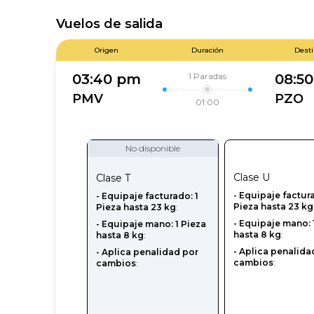
Vuelos de salida
Origen
Duración
Dest
1
Paradas
03:40 pm
08:5
PMV
PZO
01:00
No disponible
Clase
U
Clase
T
-‎ Equipaje factur
- Equipaje facturado: 1
Pieza hasta 23 kg
Pieza hasta 23 kg
:
- Equipaje mano: 
- Equipaje mano: 1 Pieza
hasta 8 kg
:
hasta 8 kg
:
- Aplica penalida
- Aplica penalidad por
cambios
:
cambios
: