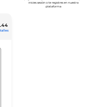
inicies sesión o te registres en nuestra
plataforma
.44
talles