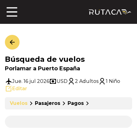
ros
Búsqueda de vuelos
jero
Porlamar a Puerto España
Jue. 16 jul 2026
USD
2 Adultos
1 Niño
Editar
n
Vuelos
Pasajeros
Pagos