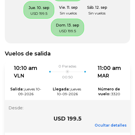
Vie. 11. sep
Sáb. 12. sep
Jue. 10. sep
Sin vuelos
Sin vuelos
USD 199.5
Dom. 13. sep
USD 199.5
Vuelos de salida
0
Paradas
10:10 am
11:00 am
VLN
MAR
00:50
Salida
:
jueves 10-
Llegada
:
jueves 
Número de 
09-2026
10-09-2026
vuelo
:
3320
Desde
:
USD 199.5
Ocultar detalles