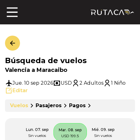
ros
Búsqueda de vuelos
jero
Valencia a Maracaibo
Jue. 10 sep 2026
USD
2 Adultos
1 Niño
Editar
n
Vuelos
Pasajeros
Pagos
Lun. 07. sep
Mié. 09. sep
Mar. 08. sep
Sin vuelos
Sin vuelos
USD 199.5