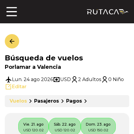
ros
Búsqueda de vuelos
jero
Porlamar a Valencia
Lun. 24 ago 2026
USD
2 Adultos
0 Niño
Editar
n
Vuelos
Pasajeros
Pagos
Vie. 21. ago
Sáb. 22. ago
Dom. 23. ago
USD 120.02
USD 120.02
USD 150.02