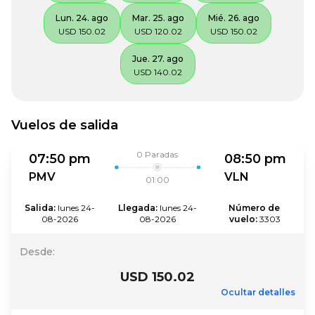
Lun. 24. ago
Mar. 25. ago
Mié. 26. ago
USD 150.02
USD 120.02
USD 150.02
Jue. 27. ago
USD 140.02
Vuelos de salida
0
Paradas
07:50 pm
08:50 pm
PMV
VLN
01:00
Salida
:
lunes 24-
Llegada
:
lunes 24-
Número de 
08-2026
08-2026
vuelo
:
3303
Desde
:
USD 150.02
Ocultar detalles