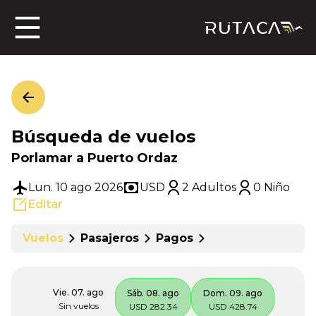
ros
Búsqueda de vuelos
jero
Porlamar a Puerto Ordaz
Lun. 10 ago 2026
USD
2 Adultos
0 Niño
Editar
n
Vuelos
Pasajeros
Pagos
Vie. 07. ago
Sáb. 08. ago
Dom. 09. ago
Sin vuelos
USD 282.34
USD 428.74