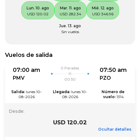
Lun. 10. ago
Mar. 11. ago
Mié. 12. ago
USD 120.02
USD 282.34
USD 346.96
Jue. 13. ago
Sin vuelos
Vuelos de salida
0
Paradas
07:00 am
07:50 am
PMV
PZO
00:50
Salida
:
lunes 10-
Llegada
:
lunes 10-
Número de 
08-2026
08-2026
vuelo
:
1314
Desde
:
USD 120.02
Ocultar detalles