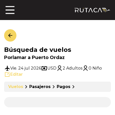
ros
Búsqueda de vuelos
jero
Porlamar a Puerto Ordaz
Vie. 24 jul 2026
USD
2 Adultos
0 Niño
Editar
n
Vuelos
Pasajeros
Pagos