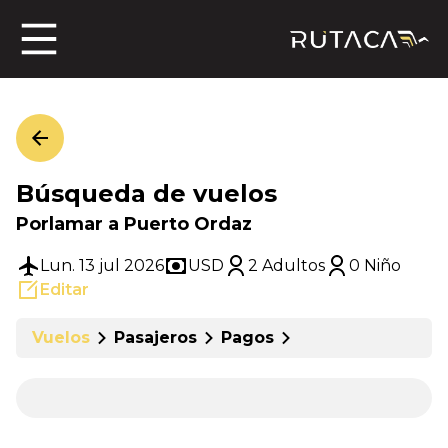
ros
Búsqueda de vuelos
jero
Porlamar a Puerto Ordaz
Lun. 13 jul 2026
USD
2 Adultos
0 Niño
Editar
n
Vuelos
Pasajeros
Pagos