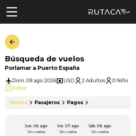
ros
Búsqueda de vuelos
jero
Porlamar a Puerto España
Dom. 09 ago 2026
USD
2 Adultos
0 Niño
Editar
n
Vuelos
Pasajeros
Pagos
Jue. 06. ago
Vie. 07. ago
Sáb. 08. ago
Sin vuelos
Sin vuelos
Sin vuelos