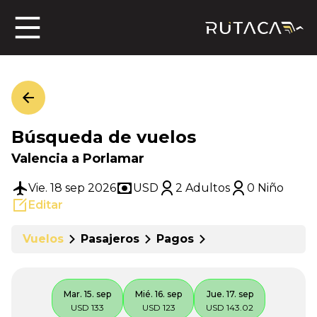
ros
Búsqueda de vuelos
jero
Valencia a Porlamar
Vie. 18 sep 2026
USD
2 Adultos
0 Niño
Editar
n
Vuelos
Pasajeros
Pagos
Mar. 15. sep
Mié. 16. sep
Jue. 17. sep
USD 133
USD 123
USD 143.02