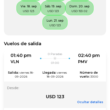
Vie. 18. sep
Sáb. 19. sep
Dom. 20. sep
USD 123
USD 123
USD 153.02
Lun. 21. sep
USD 123
Vuelos de salida
0
Paradas
01:40 pm
02:40 pm
VLN
PMV
01:00
Salida
:
viernes 18-
Llegada
:
viernes 
Número de 
09-2026
18-09-2026
vuelo
:
3300
Desde
:
USD 123
Ocultar detalles