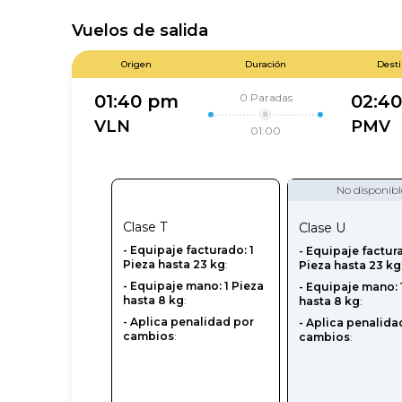
Vuelos de salida
Origen
Duración
Dest
0
Paradas
01:40 pm
02:4
VLN
PMV
01:00
No disponibl
Clase
T
Clase
U
- Equipaje facturado: 1
-‎ Equipaje factur
Pieza hasta 23 kg
:
Pieza hasta 23 kg
- Equipaje mano: 1 Pieza
- Equipaje mano: 
hasta 8 kg
:
hasta 8 kg
:
- Aplica penalidad por
- Aplica penalida
cambios
:
cambios
: