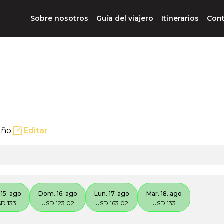
Sobre nosotros
Guía del viajero
Itinerarios
Con
iño
Editar
 15. ago
Dom. 16. ago
Lun. 17. ago
Mar. 18. ago
D 133
USD 123.02
USD 163.02
USD 133