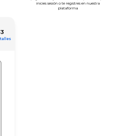
inicies sesión o te registres en nuestra
plataforma
33
talles