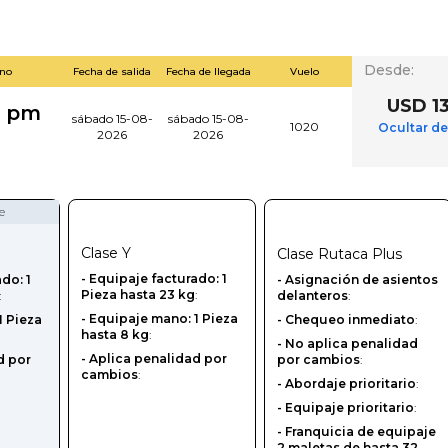
Desde
:
ino
Fecha de salida
Fecha de llegada
Vuelo
USD 1
0 pm
sábado 15-08-
sábado 15-08-
1020
Ocultar de
2026
2026
e
Clase
Y
Clase
Rutaca Plus
-‎ Equipaje facturado: 1
ado: 1
- Asignación de asientos
Pieza hasta 23 kg
:
:
delanteros
:
- Equipaje mano: 1 Pieza
1 Pieza
- Chequeo inmediato
:
hasta 8 kg
:
- No aplica penalidad
- Aplica penalidad por
d por
por cambios
:
cambios
:
- Abordaje prioritario
:
- Equipaje prioritario
:
- Franquicia de equipaje
2 maletas de hasta 32