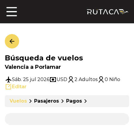
ros
Búsqueda de vuelos
jero
Valencia a Porlamar
Sáb. 25 jul 2026
USD
2 Adultos
0 Niño
Editar
n
Vuelos
Pasajeros
Pagos