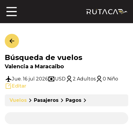
ros
Búsqueda de vuelos
jero
Valencia a Maracaibo
Jue. 16 jul 2026
USD
2 Adultos
0 Niño
Editar
n
Vuelos
Pasajeros
Pagos