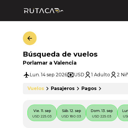
Búsqueda de vuelos
Porlamar a Valencia
Lun. 14 sep 2026
USD
1 Adulto
2 Ni
Vuelos
Pasajeros
Pagos
Vie. 11. sep
Sáb. 12. sep
Dom. 13. sep
Lun
USD 225.03
USD 180.03
USD 225.03
US