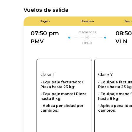
Vuelos de salida
Origen
Duración
Dest
0
Paradas
07:50 pm
08:5
PMV
VLN
01:00
Clase
T
Clase
Y
- Equipaje facturado: 1
-‎ Equipaje factur
Pieza hasta 23 kg
:
Pieza hasta 23 kg
- Equipaje mano: 1 Pieza
- Equipaje mano: 
hasta 8 kg
:
hasta 8 kg
:
- Aplica penalidad por
- Aplica penalida
cambios
:
cambios
: