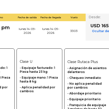
Desde
:
ino
Fecha de salida
Fecha de llegada
Vuelo
USD 165
0 pm
lunes 14-09-
lunes 14-09-
3303
Ocultar de
2026
2026
Clase
U
Clase
Rutaca Plus
ado: 1
-‎ Equipaje facturado: 1
- Asignación de asientos
:
Pieza hasta 23 kg
:
delanteros
:
1 Pieza
- Equipaje mano: 1 Pieza
- Chequeo inmediato
:
hasta 8 kg
:
- No aplica penalidad
d por
- Aplica penalidad por
por cambios
:
cambios
:
- Abordaje prioritario
:
- Equipaje prioritario
:
- Franquicia de equipaje
2 maletas de hasta 32