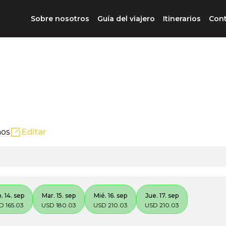
Sobre nosotros
Guía del viajero
Itinerarios
Con
ños
Editar
. 14. sep
Mar. 15. sep
Mié. 16. sep
Jue. 17. sep
D 165.03
USD 180.03
USD 210.03
USD 210.03