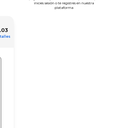
inicies sesión o te registres en nuestra
plataforma
.03
talles