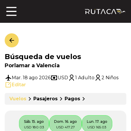
ros
Búsqueda de vuelos
jero
Porlamar a Valencia
Mar. 18 ago 2026
USD
1 Adulto
2 Niños
Editar
n
Vuelos
Pasajeros
Pagos
Sáb. 15. ago
Dom. 16. ago
Lun. 17. ago
USD 180.03
USD 417.27
USD 165.03