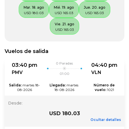
Mar. 18. ago
Mié. 19. ago
Jue. 20. ago
USD 180.03
USD 165.03
USD 165.03
Vie. 21. ago
USD 165.03
Vuelos de salida
0
Paradas
03:40 pm
04:40 pm
PMV
VLN
01:00
Salida
:
martes 18-
Llegada
:
martes 
Número de 
08-2026
18-08-2026
vuelo
:
1021
Desde
:
USD 180.03
Ocultar detalles