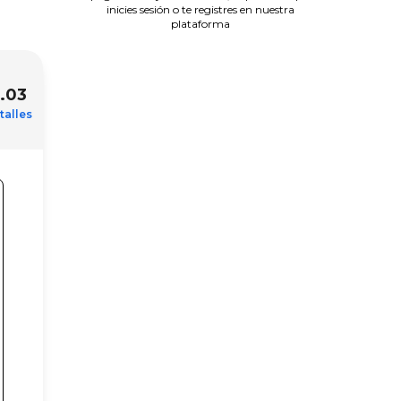
inicies sesión o te registres en nuestra
plataforma
.03
talles