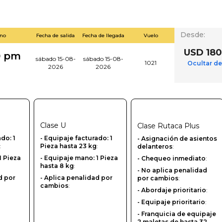
Desde
:
ino
Fecha de salida
Fecha de llegada
Vuelo
USD 180
0 pm
sábado 15-08-
sábado 15-08-
1021
Ocultar de
2026
2026
Clase
U
Clase
Rutaca Plus
ado: 1
-‎ Equipaje facturado: 1
- Asignación de asientos
:
Pieza hasta 23 kg
:
delanteros
:
1 Pieza
- Equipaje mano: 1 Pieza
- Chequeo inmediato
:
hasta 8 kg
:
- No aplica penalidad
d por
- Aplica penalidad por
por cambios
:
cambios
:
- Abordaje prioritario
:
- Equipaje prioritario
:
- Franquicia de equipaje
2 maletas de hasta 32