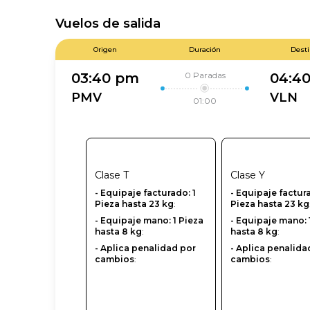
Vuelos de salida
Origen
Duración
Dest
0
Paradas
03:40 pm
04:4
PMV
VLN
01:00
Clase
T
Clase
Y
- Equipaje facturado: 1
-‎ Equipaje factur
Pieza hasta 23 kg
:
Pieza hasta 23 kg
- Equipaje mano: 1 Pieza
- Equipaje mano: 
hasta 8 kg
:
hasta 8 kg
:
- Aplica penalidad por
- Aplica penalida
cambios
:
cambios
: