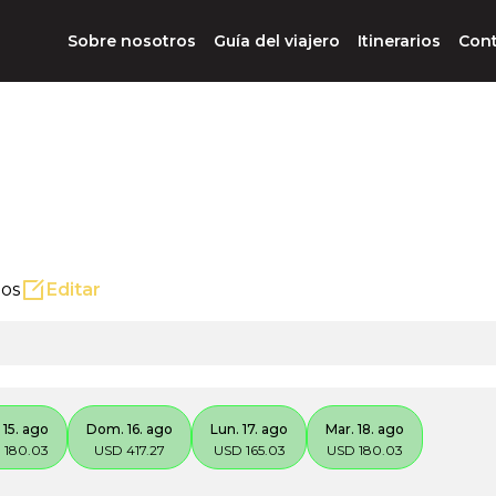
Sobre nosotros
Guía del viajero
Itinerarios
Con
ños
Editar
 15. ago
Dom. 16. ago
Lun. 17. ago
Mar. 18. ago
 180.03
USD 417.27
USD 165.03
USD 180.03