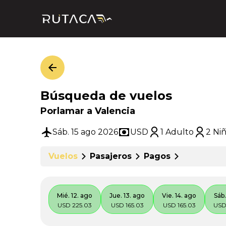
Búsqueda de vuelos
Porlamar a Valencia
Sáb. 15 ago 2026
USD
1 Adulto
2 Ni
Vuelos
Pasajeros
Pagos
Mié. 12. ago
Jue. 13. ago
Vie. 14. ago
Sáb.
USD 225.03
USD 165.03
USD 165.03
USD