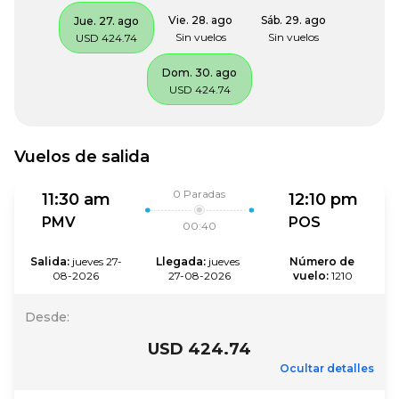
Vie. 28. ago
Sáb. 29. ago
Jue. 27. ago
Sin vuelos
Sin vuelos
USD 424.74
Dom. 30. ago
USD 424.74
Vuelos de salida
0
Paradas
11:30 am
12:10 pm
PMV
POS
00:40
Salida
:
jueves 27-
Llegada
:
jueves 
Número de 
08-2026
27-08-2026
vuelo
:
1210
Desde
:
USD 424.74
Ocultar detalles