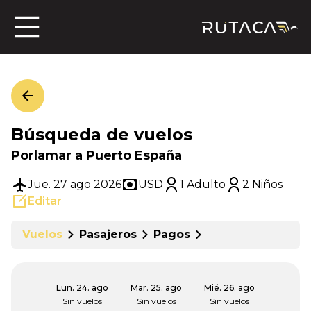
ros
Búsqueda de vuelos
jero
Porlamar a Puerto España
Jue. 27 ago 2026
USD
1 Adulto
2 Niños
Editar
n
Vuelos
Pasajeros
Pagos
Lun. 24. ago
Mar. 25. ago
Mié. 26. ago
Sin vuelos
Sin vuelos
Sin vuelos