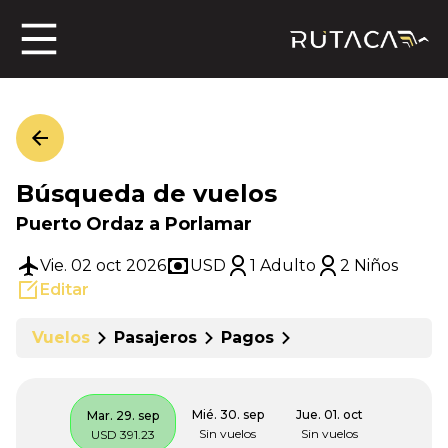
ros
Búsqueda de vuelos
jero
Puerto Ordaz a Porlamar
Vie. 02 oct 2026
USD
1 Adulto
2 Niños
Editar
n
Vuelos
Pasajeros
Pagos
Mié. 30. sep
Jue. 01. oct
Mar. 29. sep
Sin vuelos
Sin vuelos
USD 391.23