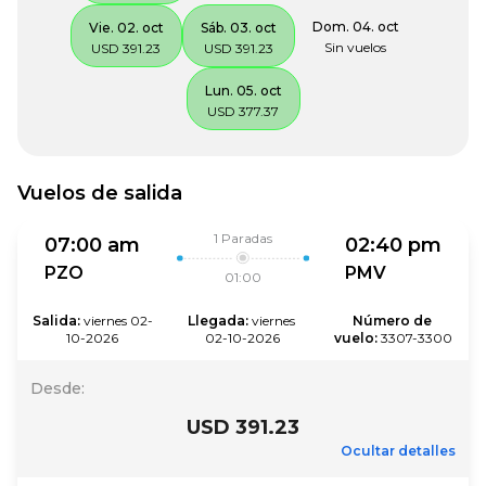
Dom. 04. oct
Vie. 02. oct
Sáb. 03. oct
Sin vuelos
USD 391.23
USD 391.23
Lun. 05. oct
USD 377.37
Vuelos de salida
1
Paradas
07:00 am
02:40 pm
PZO
PMV
01:00
Salida
:
viernes 02-
Llegada
:
viernes 
Número de 
10-2026
02-10-2026
vuelo
:
3307-3300
Desde
:
USD 391.23
Ocultar detalles