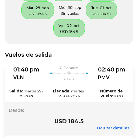
Mié. 30. sep
Mar. 29. sep
Jue. 01. oct
Sin vuelos
USD 184.5
USD 214.53
Vie. 02. oct
USD 184.5
Vuelos de salida
0
Paradas
01:40 pm
02:40 pm
VLN
PMV
01:00
Salida
:
martes 29-
Llegada
:
martes 
Número de 
09-2026
29-09-2026
vuelo
:
1020
Desde
:
USD 184.5
Ocultar detalles