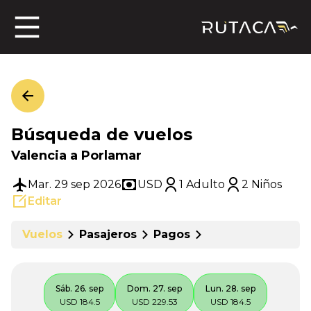
ros
Búsqueda de vuelos
jero
Valencia a Porlamar
Mar. 29 sep 2026
USD
1 Adulto
2 Niños
Editar
n
Vuelos
Pasajeros
Pagos
Sáb. 26. sep
Dom. 27. sep
Lun. 28. sep
USD 184.5
USD 229.53
USD 184.5