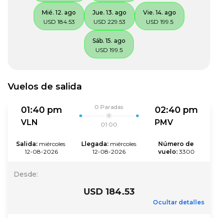
Mié. 12. ago
Jue. 13. ago
Vie. 14. ago
USD 184.53
USD 229.53
USD 199.5
Sáb. 15. ago
USD 199.5
Vuelos de salida
0
Paradas
01:40 pm
02:40 pm
VLN
PMV
01:00
Salida
:
miércoles 
Llegada
:
miércoles 
Número de 
12-08-2026
12-08-2026
vuelo
:
3300
Desde
:
USD 184.53
Ocultar detalles