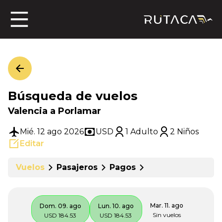
ros
Búsqueda de vuelos
jero
Valencia a Porlamar
Mié. 12 ago 2026
USD
1 Adulto
2 Niños
Editar
n
Vuelos
Pasajeros
Pagos
Mar. 11. ago
Dom. 09. ago
Lun. 10. ago
Sin vuelos
USD 184.53
USD 184.53