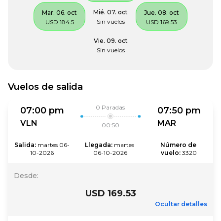
Mié. 07. oct
Mar. 06. oct
Jue. 08. oct
Sin vuelos
USD 184.5
USD 169.53
Vie. 09. oct
Sin vuelos
Vuelos de salida
0
Paradas
07:00 pm
07:50 pm
VLN
MAR
00:50
Salida
:
martes 06-
Llegada
:
martes 
Número de 
10-2026
06-10-2026
vuelo
:
3320
Desde
:
USD 169.53
Ocultar detalles