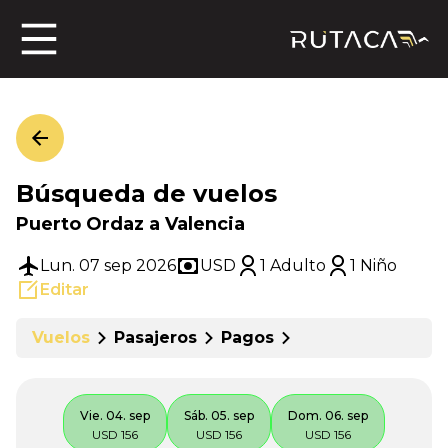
ros
Búsqueda de vuelos
jero
Puerto Ordaz a Valencia
Lun. 07 sep 2026
USD
1 Adulto
1 Niño
Editar
n
Vuelos
Pasajeros
Pagos
Vie. 04. sep
Sáb. 05. sep
Dom. 06. sep
USD 156
USD 156
USD 156