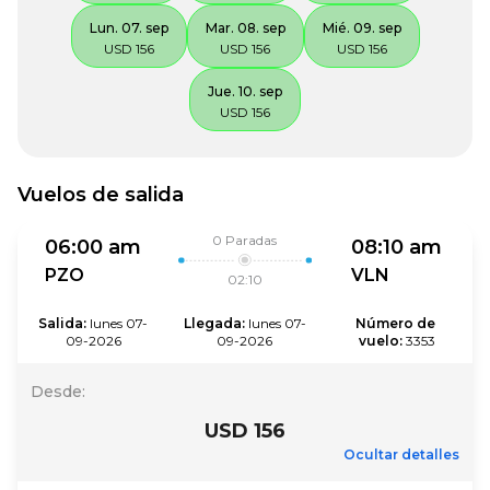
Lun. 07. sep
Mar. 08. sep
Mié. 09. sep
USD 156
USD 156
USD 156
Jue. 10. sep
USD 156
Vuelos de salida
0
Paradas
06:00 am
08:10 am
PZO
VLN
02:10
Salida
:
lunes 07-
Llegada
:
lunes 07-
Número de 
09-2026
09-2026
vuelo
:
3353
Desde
:
USD 156
Ocultar detalles