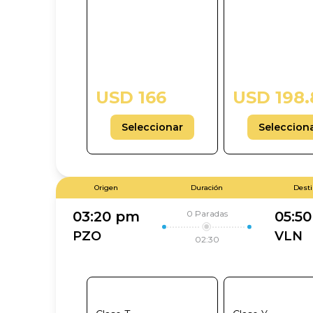
USD 166
USD 198.
Seleccionar
Seleccion
Origen
Duración
Dest
0
Paradas
03:20 pm
05:5
PZO
VLN
02:30