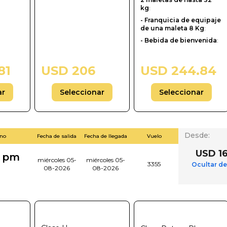
kg
:
- Franquicia de equipaje
de una maleta 8 Kg
:
- Bebida de bienvenida
:
81
USD 206
USD 244.84
ar
Seleccionar
Seleccionar
Desde
:
ino
Fecha de salida
Fecha de llegada
Vuelo
USD 1
0 pm
miércoles 05-
miércoles 05-
3355
Ocultar de
08-2026
08-2026