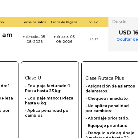
Desde
:
ino
Fecha de salida
Fecha de llegada
Vuelo
USD 1
0 am
miércoles 05-
miércoles 05-
3307
Ocultar de
08-2026
08-2026
Clase
U
Clase
Rutaca Plus
ado: 1
-‎ Equipaje facturado: 1
- Asignación de asientos
:
Pieza hasta 23 kg
:
delanteros
:
1 Pieza
- Equipaje mano: 1 Pieza
- Chequeo inmediato
:
hasta 8 kg
:
- No aplica penalidad
d por
- Aplica penalidad por
por cambios
:
cambios
:
- Abordaje prioritario
:
- Equipaje prioritario
:
- Franquicia de equipaje
2 maletas de hasta 32