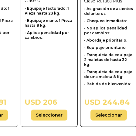
Clase
U
Clase
Rutaca Plus
ado: 1
-‎ Equipaje facturado: 1
- Asignación de asientos
:
Pieza hasta 23 kg
:
delanteros
:
1 Pieza
- Equipaje mano: 1 Pieza
- Chequeo inmediato
:
hasta 8 kg
:
- No aplica penalidad
d por
- Aplica penalidad por
por cambios
:
cambios
:
- Abordaje prioritario
:
- Equipaje prioritario
:
- Franquicia de equipaje
2 maletas de hasta 32
kg
:
- Franquicia de equipaje
de una maleta 8 Kg
:
- Bebida de bienvenida
:
81
USD 206
USD 244.84
ar
Seleccionar
Seleccionar