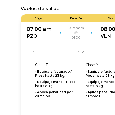
Vuelos de salida
Origen
Duración
Dest
0
Paradas
07:00 am
08:0
PZO
VLN
01:00
Clase
T
Clase
Y
- Equipaje facturado: 1
-‎ Equipaje factur
Pieza hasta 23 kg
:
Pieza hasta 23 kg
- Equipaje mano: 1 Pieza
- Equipaje mano: 
hasta 8 kg
:
hasta 8 kg
:
- Aplica penalidad por
- Aplica penalida
cambios
:
cambios
: