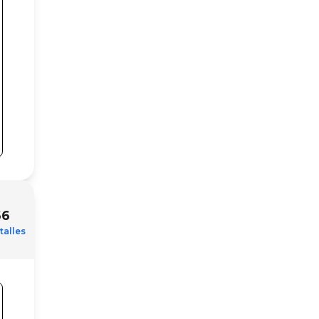
66
talles