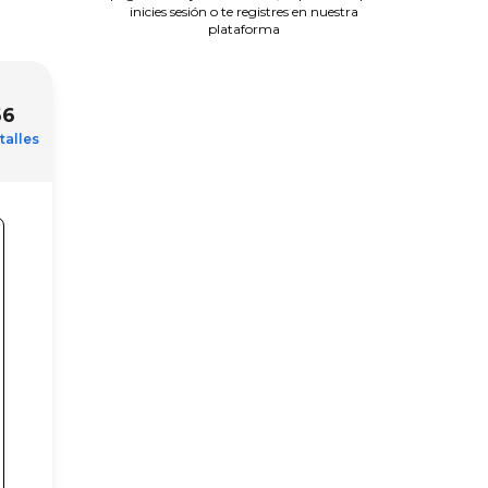
inicies sesión o te registres en nuestra
plataforma
66
talles