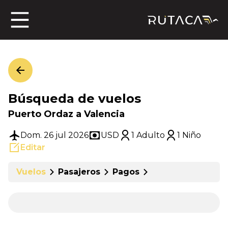
ros
Búsqueda de vuelos
jero
Puerto Ordaz a Valencia
Dom. 26 jul 2026
USD
1 Adulto
1 Niño
Editar
n
Vuelos
Pasajeros
Pagos