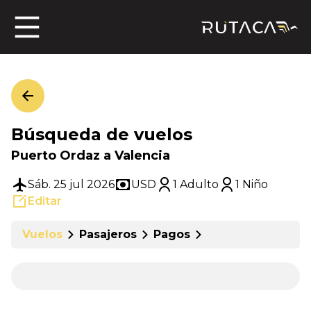
ros
Búsqueda de vuelos
jero
Puerto Ordaz a Valencia
Sáb. 25 jul 2026
USD
1 Adulto
1 Niño
Editar
n
Vuelos
Pasajeros
Pagos