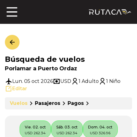
ros
Búsqueda de vuelos
jero
Porlamar a Puerto Ordaz
Lun. 05 oct 2026
USD
1 Adulto
1 Niño
Editar
n
Vuelos
Pasajeros
Pagos
Vie. 02. oct
Sáb. 03. oct
Dom. 04. oct
USD 262.34
USD 262.34
USD 326.96