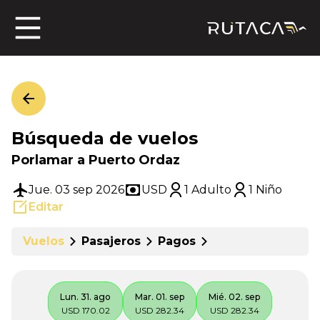
ros
Búsqueda de vuelos
jero
Porlamar a Puerto Ordaz
Jue. 03 sep 2026
USD
1 Adulto
1 Niño
Editar
n
Vuelos
Pasajeros
Pagos
Lun. 31. ago
Mar. 01. sep
Mié. 02. sep
USD 170.02
USD 282.34
USD 282.34