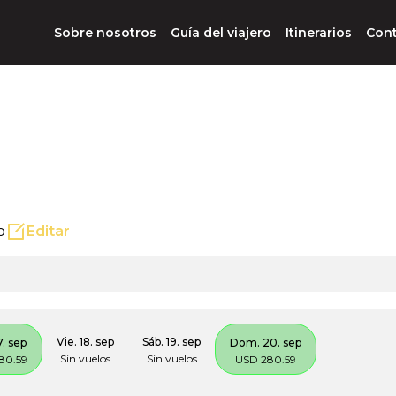
Sobre nosotros
Guía del viajero
Itinerarios
Con
o
Editar
Vie. 18. sep
Sáb. 19. sep
7. sep
Dom. 20. sep
Sin vuelos
Sin vuelos
80.59
USD 280.59