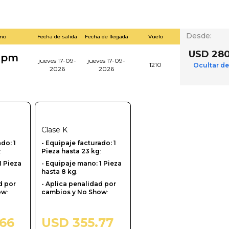
Desde
:
ino
Fecha de salida
Fecha de llegada
Vuelo
USD 280
0 pm
jueves 17-09-
jueves 17-09-
1210
Ocultar de
2026
2026
Clase
K
ado: 1
- Equipaje facturado: 1
:
Pieza hasta 23 kg
:
1 Pieza
- Equipaje mano: 1 Pieza
hasta 8 kg
:
d por
- Aplica penalidad por
ow
:
cambios y No Show
:
66
USD 355.77