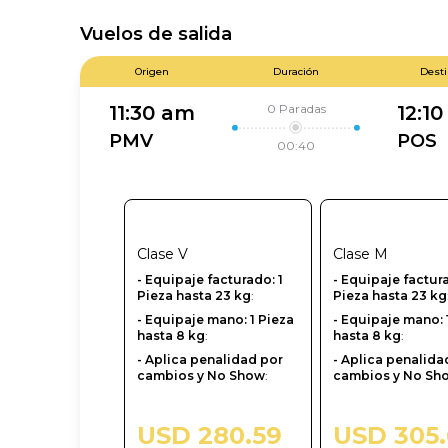
Vuelos de salida
Origen
Duración
Dest
0
Paradas
11:30 am
12:1
PMV
POS
00:40
Clase
V
Clase
M
- ‎Equipaje facturado: 1
- ‎Equipaje factur
Pieza hasta 23 kg
:
Pieza hasta 23 kg
- Equipaje mano: 1 Pieza
- Equipaje mano: 
hasta 8 kg
:
hasta 8 kg
:
- Aplica penalidad por
- Aplica penalida
cambios y No Show
:
cambios y No Sh
USD 280.59
USD 305.