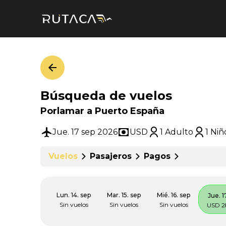
Búsqueda de vuelos
Porlamar a Puerto España
Jue. 17 sep 2026
USD
1 Adulto
1 Niñ
Vuelos
Pasajeros
Pagos
Lun. 14. sep
Mar. 15. sep
Mié. 16. sep
Jue. 1
Sin vuelos
Sin vuelos
Sin vuelos
USD 2