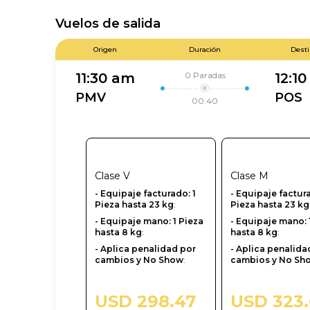
Vuelos de salida
Origen
Duración
Dest
0
Paradas
11:30 am
12:1
PMV
POS
00:40
Clase
V
Clase
M
- ‎Equipaje facturado: 1
- ‎Equipaje factur
Pieza hasta 23 kg
:
Pieza hasta 23 kg
- Equipaje mano: 1 Pieza
- Equipaje mano: 
hasta 8 kg
:
hasta 8 kg
:
- Aplica penalidad por
- Aplica penalida
cambios y No Show
:
cambios y No Sh
USD 298.47
USD 323