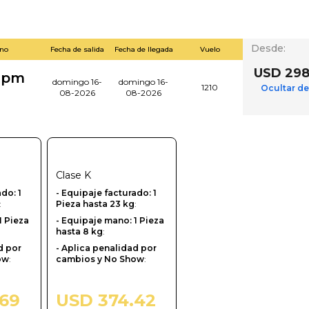
Desde
:
ino
Fecha de salida
Fecha de llegada
Vuelo
USD 298
0 pm
domingo 16-
domingo 16-
1210
Ocultar de
08-2026
08-2026
Clase
K
ado: 1
- Equipaje facturado: 1
:
Pieza hasta 23 kg
:
1 Pieza
- Equipaje mano: 1 Pieza
hasta 8 kg
:
d por
- Aplica penalidad por
ow
:
cambios y No Show
:
.69
USD 374.42