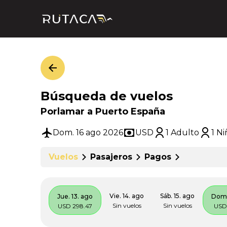
Búsqueda de vuelos
Porlamar a Puerto España
Dom. 16 ago 2026
USD
1 Adulto
1 N
Vuelos
Pasajeros
Pagos
Vie. 14. ago
Sáb. 15. ago
Jue. 13. ago
Dom.
Sin vuelos
Sin vuelos
USD 298.47
USD