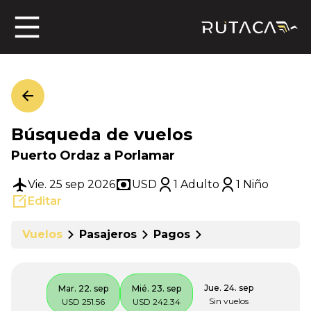
ros
Búsqueda de vuelos
jero
Puerto Ordaz a Porlamar
Vie. 25 sep 2026
USD
1 Adulto
1 Niño
Editar
n
Vuelos
Pasajeros
Pagos
Jue. 24. sep
Mar. 22. sep
Mié. 23. sep
Sin vuelos
USD 251.56
USD 242.34