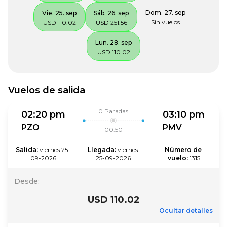
Dom. 27. sep
Vie. 25. sep
Sáb. 26. sep
Sin vuelos
USD 110.02
USD 251.56
Lun. 28. sep
USD 110.02
Vuelos de salida
0
Paradas
02:20 pm
03:10 pm
PZO
PMV
00:50
Salida
:
viernes 25-
Llegada
:
viernes 
Número de 
09-2026
25-09-2026
vuelo
:
1315
Desde
:
USD 110.02
Ocultar detalles