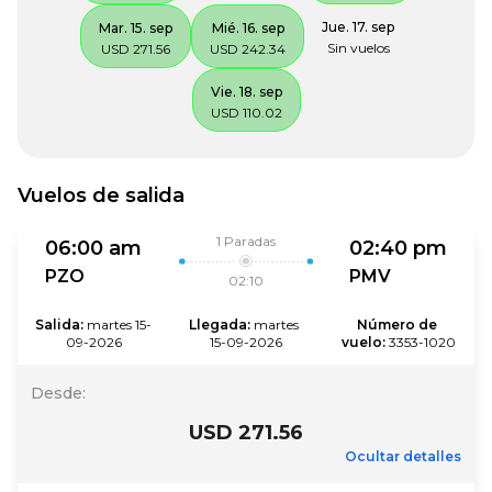
Jue. 17. sep
Mar. 15. sep
Mié. 16. sep
Sin vuelos
USD 271.56
USD 242.34
Vie. 18. sep
USD 110.02
Vuelos de salida
1
Paradas
06:00 am
02:40 pm
PZO
PMV
02:10
Salida
:
martes 15-
Llegada
:
martes 
Número de 
09-2026
15-09-2026
vuelo
:
3353-1020
Desde
:
USD 271.56
Ocultar detalles