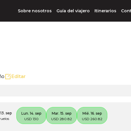
Sobre nosotros
Guía del viajero
Itinerarios
Con
ño
Editar
13. sep
Lun. 14. sep
Mar. 15. sep
Mié. 16. sep
vuelos
USD 130
USD 280.82
USD 260.82