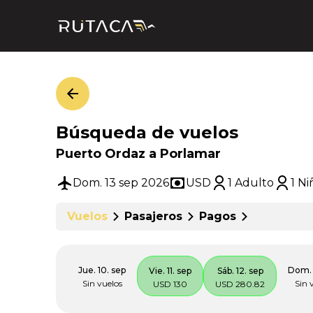
Búsqueda de vuelos
Puerto Ordaz a Porlamar
Dom. 13 sep 2026
USD
1 Adulto
1 Ni
Vuelos
Pasajeros
Pagos
Jue. 10. sep
Dom. 
Vie. 11. sep
Sáb. 12. sep
Sin vuelos
Sin 
USD 130
USD 280.82