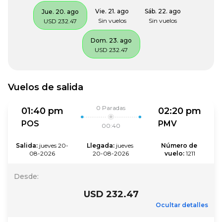
Vie. 21. ago
Sáb. 22. ago
Jue. 20. ago
Sin vuelos
Sin vuelos
USD 232.47
Dom. 23. ago
USD 232.47
Vuelos de salida
0
Paradas
01:40 pm
02:20 pm
POS
PMV
00:40
Salida
:
jueves 20-
Llegada
:
jueves 
Número de 
08-2026
20-08-2026
vuelo
:
1211
Desde
:
USD 232.47
Ocultar detalles