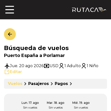
ros
Búsqueda de vuelos
jero
Puerto España a Porlamar
Jue. 20 ago 2026
USD
1 Adulto
1 Niño
Editar
n
Vuelos
Pasajeros
Pagos
Lun. 17. ago
Mar. 18. ago
Mié. 19. ago
Sin vuelos
Sin vuelos
Sin vuelos