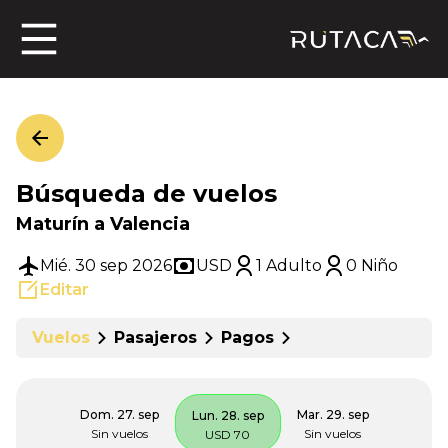
ros
Búsqueda de vuelos
jero
Maturín a Valencia
Mié. 30 sep 2026
USD
1 Adulto
0 Niño
Editar
n
Vuelos
Pasajeros
Pagos
Dom. 27. sep
Mar. 29. sep
Lun. 28. sep
Sin vuelos
Sin vuelos
USD 70