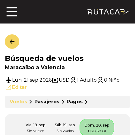
ros
Búsqueda de vuelos
jero
Maracaibo a Valencia
Lun. 21 sep 2026
USD
1 Adulto
0 Niño
Editar
n
Vuelos
Pasajeros
Pagos
Vie. 18. sep
Sáb. 19. sep
Dom. 20. sep
Sin vuelos
Sin vuelos
USD 50.01