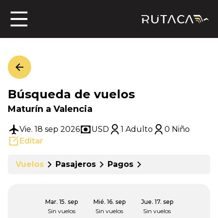
ros
Búsqueda de vuelos
jero
Maturín a Valencia
Vie. 18 sep 2026
USD
1 Adulto
0 Niño
Editar
n
Vuelos
Pasajeros
Pagos
Mar. 15. sep
Mié. 16. sep
Jue. 17. sep
Sin vuelos
Sin vuelos
Sin vuelos