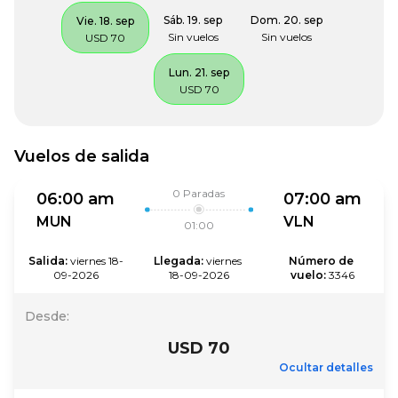
Sáb. 19. sep
Dom. 20. sep
Vie. 18. sep
Sin vuelos
Sin vuelos
USD 70
Lun. 21. sep
USD 70
Vuelos de salida
0
Paradas
06:00 am
07:00 am
MUN
VLN
01:00
Salida
:
viernes 18-
Llegada
:
viernes 
Número de 
09-2026
18-09-2026
vuelo
:
3346
Desde
:
USD 70
Ocultar detalles