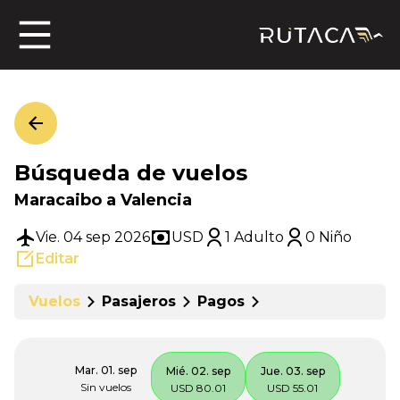
ros
Búsqueda de vuelos
jero
Maracaibo a Valencia
Vie. 04 sep 2026
USD
1 Adulto
0 Niño
Editar
n
Vuelos
Pasajeros
Pagos
Mar. 01. sep
Mié. 02. sep
Jue. 03. sep
Sin vuelos
USD 80.01
USD 55.01