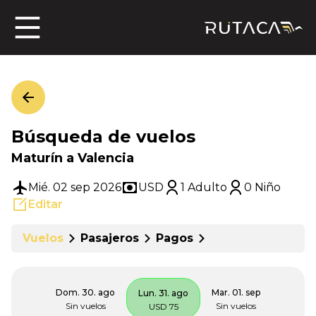
ros
Búsqueda de vuelos
jero
Maturín a Valencia
Mié. 02 sep 2026
USD
1 Adulto
0 Niño
Editar
n
Vuelos
Pasajeros
Pagos
Dom. 30. ago
Mar. 01. sep
Lun. 31. ago
Sin vuelos
Sin vuelos
USD 75