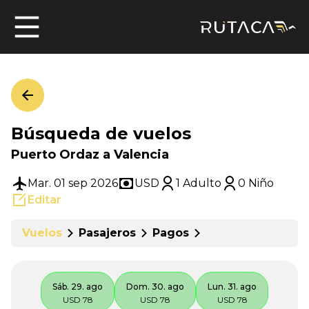
ros
Búsqueda de vuelos
jero
Puerto Ordaz a Valencia
Mar. 01 sep 2026
USD
1 Adulto
0 Niño
Editar
n
Vuelos
Pasajeros
Pagos
Sáb. 29. ago
Dom. 30. ago
Lun. 31. ago
USD 78
USD 78
USD 78