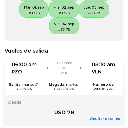
Mar. 01. sep
Mié. 02. sep
Jue. 03. sep
USD 78
USD 78
USD 78
Vie. 04. sep
USD 78
Vuelos de salida
0
Paradas
06:00 am
08:10 am
PZO
VLN
02:10
Salida
:
martes 01-
Llegada
:
martes 
Número de 
09-2026
01-09-2026
vuelo
:
3353
Desde
:
USD 78
Ocultar detalles