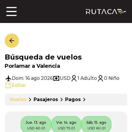
ros
Búsqueda de vuelos
jero
Porlamar a Valencia
Dom. 16 ago 2026
USD
1 Adulto
0 Niño
Editar
n
Vuelos
Pasajeros
Pagos
Jue. 13. ago
Vie. 14. ago
Sáb. 15. ago
USD 60.01
USD 75.01
USD 60.01