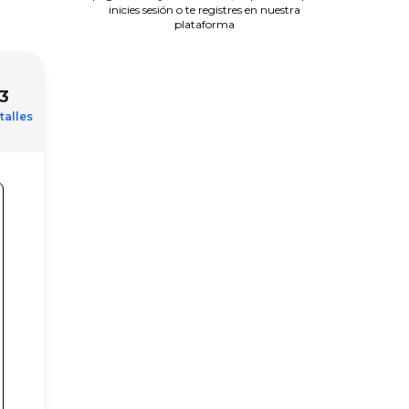
inicies sesión o te registres en nuestra
plataforma
3
talles