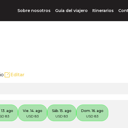
Sobre nosotros
Guía del viajero
Itinerarios
Con
ño
Editar
 13. ago
Vie. 14. ago
Sáb. 15. ago
Dom. 16. ago
SD 83
USD 83
USD 83
USD 83