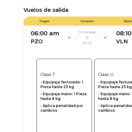
Vuelos de salida
Origen
Duración
Dest
0
Paradas
06:00 am
08:1
PZO
VLN
02:10
Clase
T
Clase
U
- Equipaje facturado: 1
-‎ Equipaje factur
Pieza hasta 23 kg
:
Pieza hasta 23 kg
- Equipaje mano: 1 Pieza
- Equipaje mano: 
hasta 8 kg
:
hasta 8 kg
:
- Aplica penalidad por
- Aplica penalida
cambios
:
cambios
: