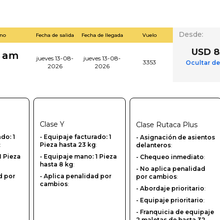
Desde
:
ino
Fecha de salida
Fecha de llegada
Vuelo
USD 8
0 am
jueves 13-08-
jueves 13-08-
3353
Ocultar de
2026
2026
Clase
Y
Clase
Rutaca Plus
ado: 1
-‎ Equipaje facturado: 1
- Asignación de asientos
:
Pieza hasta 23 kg
:
delanteros
:
1 Pieza
- Equipaje mano: 1 Pieza
- Chequeo inmediato
:
hasta 8 kg
:
- No aplica penalidad
d por
- Aplica penalidad por
por cambios
:
cambios
:
- Abordaje prioritario
:
- Equipaje prioritario
:
- Franquicia de equipaje
2 maletas de hasta 32