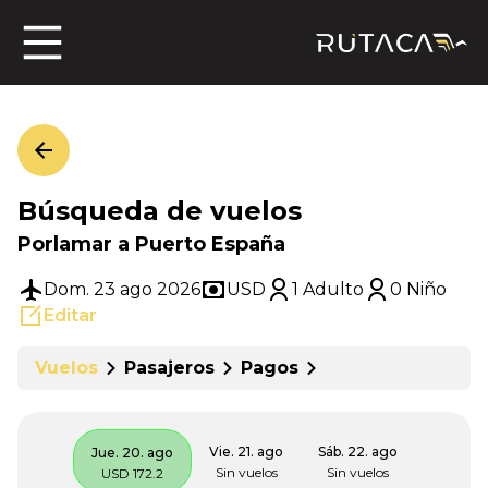
ros
Búsqueda de vuelos
jero
Porlamar a Puerto España
Dom. 23 ago 2026
USD
1 Adulto
0 Niño
Editar
n
Vuelos
Pasajeros
Pagos
Vie. 21. ago
Sáb. 22. ago
Jue. 20. ago
Sin vuelos
Sin vuelos
USD 172.2